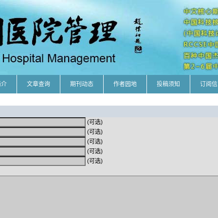
简介
文章查询
期刊动态
作者园地
投稿须知
订阅信
(可选)
(可选)
(可选)
(可选)
(可选)