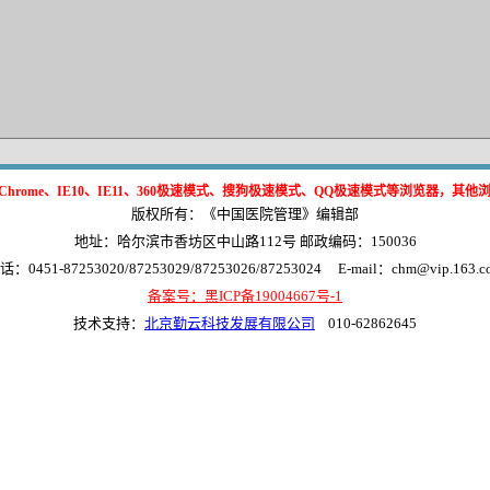
ox、Chrome、IE10、IE11、360极速模式、搜狗极速模式、QQ极速模式等浏览器，其
版权所有：《中国医院管理》编辑部
地址：哈尔滨市香坊区中山路112号 邮政编码：150036
话：0451-87253020/87253029/87253026/87253024
E-mail：chm@vip.163.c
备案号：黑ICP备19004667号-1
技术支持：
北京勤云科技发展有限公司
010-62862645